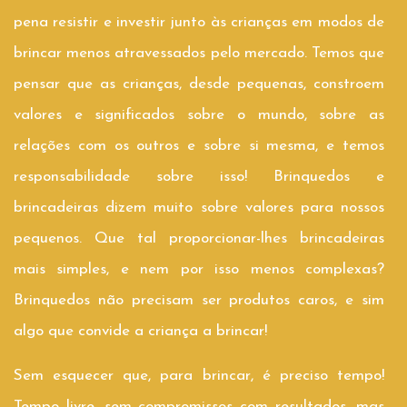
pena resistir e investir junto às crianças em modos de
brincar menos atravessados pelo mercado. Temos que
pensar que as crianças, desde pequenas, constroem
valores e significados sobre o mundo, sobre as
relações com os outros e sobre si mesma, e temos
responsabilidade sobre isso! Brinquedos e
brincadeiras dizem muito sobre valores para nossos
pequenos. Que tal proporcionar-lhes brincadeiras
mais simples, e nem por isso menos complexas?
Brinquedos não precisam ser produtos caros, e sim
algo que convide a criança a brincar!
Sem esquecer que, para brincar, é preciso tempo!
Tempo livre, sem compromissos com resultados, mas