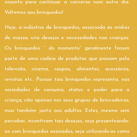
assunto para continuar a conversa num outro dia.
Voltemos aos brinquedos!
Hoje, a indústria de brinquedos, associada às mídias
de massa, cria desejos e necessidades nas crianças.
Os brinquedos “ do momento” geralmente fazem
parte de uma cadeia de produtos que passam pela
televisão, cinema, roupas, alimentos, acessórios,
revistas etc.. Possuir tais brinquedos representa, nas
sociedades de consumo, status e poder para a
criança, não apenas nos seus grupos de brincadeiras,
mas também junto aos adultos. Estes, mesmo sem
perceber, incentivam tais desejos, seja presenteando-
as com brinquedos assinados, seja utilizando-os como