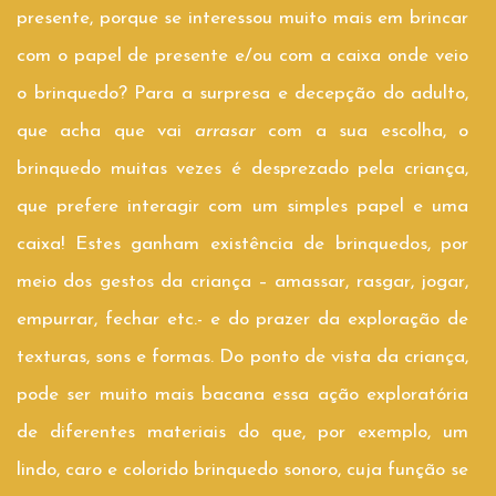
presente, porque se interessou muito mais em brincar
com o papel de presente e/ou com a caixa onde veio
o brinquedo? Para a surpresa e decepção do adulto,
que acha que vai
arrasar
com a sua escolha, o
brinquedo muitas vezes é desprezado pela criança,
que prefere interagir com um simples papel e uma
caixa! Estes ganham existência de brinquedos, por
meio dos gestos da criança – amassar, rasgar, jogar,
empurrar, fechar etc.- e do prazer da exploração de
texturas, sons e formas. Do ponto de vista da criança,
pode ser muito mais bacana essa ação exploratória
de diferentes materiais do que, por exemplo, um
lindo, caro e colorido brinquedo sonoro, cuja função se