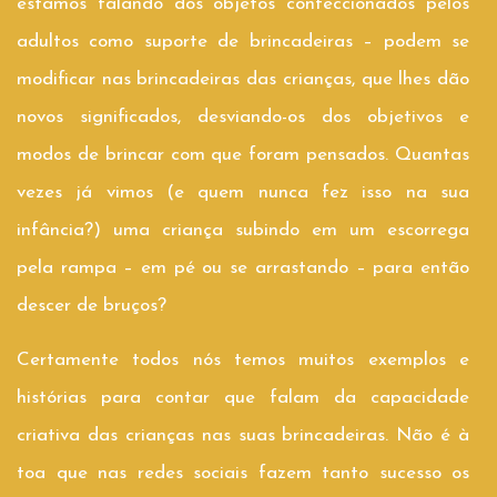
estamos falando dos objetos confeccionados pelos
adultos como suporte de brincadeiras – podem se
modificar nas brincadeiras das crianças, que lhes dão
novos significados, desviando-os dos objetivos e
modos de brincar com que foram pensados. Quantas
vezes já vimos (e quem nunca fez isso na sua
infância?) uma criança subindo em um escorrega
pela rampa – em pé ou se arrastando – para então
descer de bruços?
Certamente todos nós temos muitos exemplos e
histórias para contar que falam da capacidade
criativa das crianças nas suas brincadeiras. Não é à
toa que nas redes sociais fazem tanto sucesso os