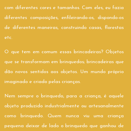
com diferentes cores e tamanhos. Com eles, eu fazia
diferentes composições, enfileirando-os, dispondo-os
de diferentes maneiras, construindo casas, florestas
etc.
O que tem em comum essas brincadeiras? Objetos
que se transformam em brinquedos; brincadeiras que
dão novos sentidos aos objetos. Um mundo próprio
imaginado e criado pelas crianças.
Nem sempre o brinquedo, para a criança, é aquele
objeto produzido industrialmente ou artesanalmente
como brinquedo. Quem nunca viu uma criança
pequena deixar de lado o brinquedo que ganhou de