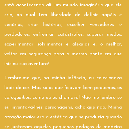
está acontecendo ali: um mundo imaginário que ele
cria, no qual tem liberdade de definir papéis e
cenários, criar histórias, escolher vencedores e
perdedores, enfrentar catástrofes, superar medos,
experimentar sofrimentos e alegrias e, o melhor,
voltar em segurança para o mesmo ponto em que
iniciou sua aventura!
Lembro-me que, na minha infância, eu colecionava
lápis de cor. Mas só os que ficavam bem pequenos, os
cotoquinhos
, como eu os chamava! Não me lembro se
eu inventava-lhes personagens, acho que não. Minha
atração maior era a estética que se produzia quando
se juntavam aqueles pequenos pedaços de madeira