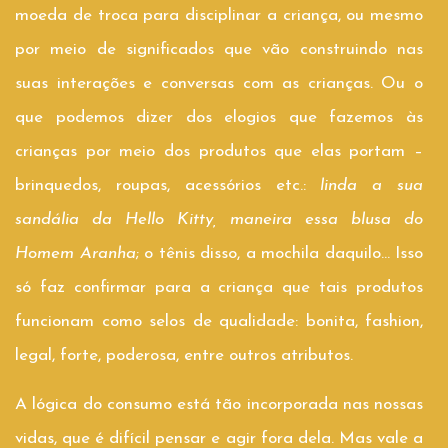
moeda de troca para disciplinar a criança, ou mesmo
por meio de significados que vão construindo nas
suas interações e conversas com as crianças. Ou o
que podemos dizer dos elogios que fazemos às
crianças por meio dos produtos que elas portam –
brinquedos, roupas, acessórios etc.:
linda a sua
sandália da Hello Kitty, maneira essa blusa do
Homem Aranha
; o tênis disso, a mochila daquilo… Isso
só faz confirmar para a criança que tais produtos
funcionam como selos de qualidade: bonita, fashion,
legal, forte, poderosa, entre outros atributos.
A lógica do consumo está tão incorporada nas nossas
vidas, que é difícil pensar e agir fora dela. Mas vale a