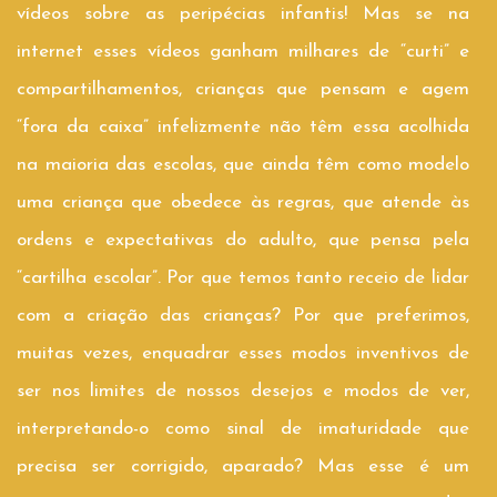
vídeos sobre as peripécias infantis! Mas se na
internet esses vídeos ganham milhares de “curti” e
compartilhamentos, crianças que pensam e agem
“fora da caixa” infelizmente não têm essa acolhida
na maioria das escolas, que ainda têm como modelo
uma criança que obedece às regras, que atende às
ordens e expectativas do adulto, que pensa pela
“cartilha escolar”. Por que temos tanto receio de lidar
com a criação das crianças? Por que preferimos,
muitas vezes, enquadrar esses modos inventivos de
ser nos limites de nossos desejos e modos de ver,
interpretando-o como sinal de imaturidade que
precisa ser corrigido, aparado? Mas esse é um