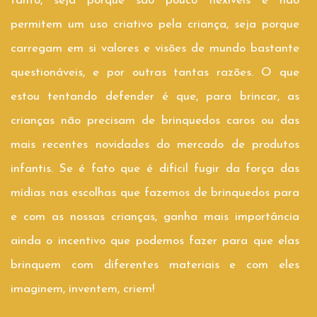
tanto, seja porque são pouco flexíveis e não
permitem um uso criativo pela criança, seja porque
carregam em si valores e visões de mundo bastante
questionáveis, e por outras tantas razões. O que
estou tentando defender é que, para brincar, as
crianças não precisam de brinquedos caros ou das
mais recentes novidades do mercado de produtos
infantis. Se é fato que é difícil fugir da força das
mídias nas escolhas que fazemos de brinquedos para
e com as nossas crianças, ganha mais importância
ainda o incentivo que podemos fazer para que elas
brinquem com diferentes materiais e com eles
imaginem, inventem, criem!