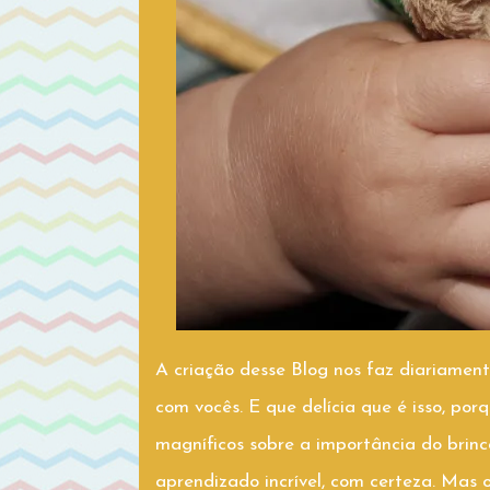
A criação desse Blog nos faz diariamen
com vocês. E que delícia que é isso, po
magníficos sobre a importância do brinc
aprendizado incrível, com certeza. Mas 