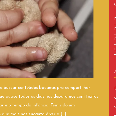
P
P
P
D
te buscar conteúdos bacanas pra compartilhar
rque quase todos os dias nos deparamos com textos
ar e o tempo da infância. Tem sido um
o que mais nos encanta é ver a […]