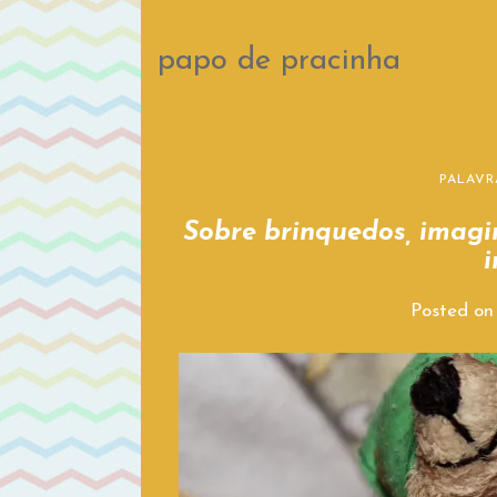
papo de pracinha
PALAVR
Sobre brinquedos, imagi
i
Posted o