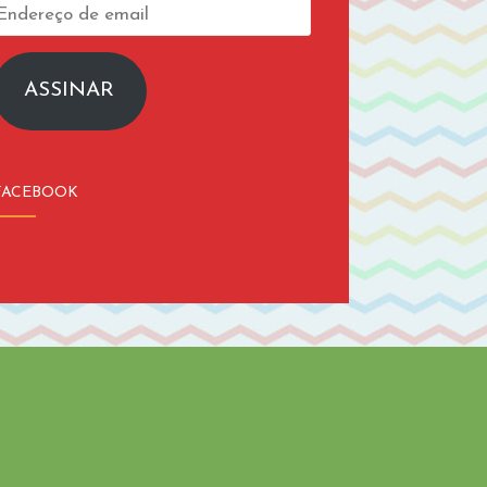
Endereço
de
email
ASSINAR
FACEBOOK