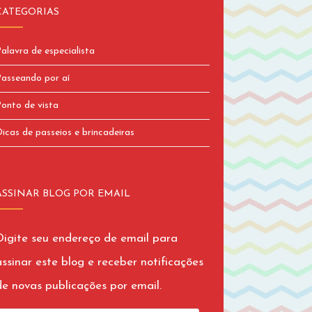
CATEGORIAS
alavra de especialista
asseando por aí
onto de vista
icas de passeios e brincadeiras
ASSINAR BLOG POR EMAIL
Digite seu endereço de email para
assinar este blog e receber notificações
de novas publicações por email.