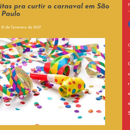
uitas pra curtir o carnaval em São
Paulo
n
21 de fevereiro de 2017
r