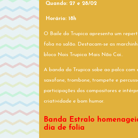
Quando: 27 e 28/02
Horário: 18h
O Baile do Trupica apresenta um reper
folia no salão. Destacam-se as marchinh
bloco Nois Trupica Mais Não Cai..
A banda do Trupica sobe ao palco com a 
saxofone, trombone, trompete e percuss
participações dos compositores e intér
criatividade e bom humor.
Banda Estralo homenagei
dia de folia