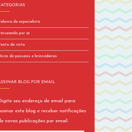
CATEGORIAS
alavra de especialista
asseando por aí
onto de vista
icas de passeios e brincadeiras
ASSINAR BLOG POR EMAIL
Digite seu endereço de email para
assinar este blog e receber notificações
de novas publicações por email.