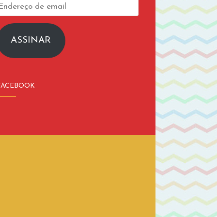
Endereço
de
email
ASSINAR
FACEBOOK