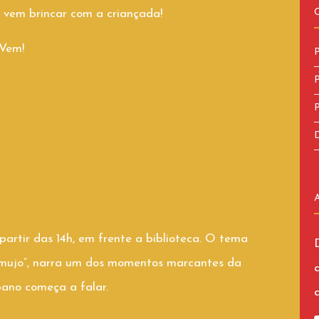
 vem brincar com a criançada!
 Vem!
P
P
P
D
 partir das 14h, em frente a biblioteca. O tema
ramujo”, narra um dos momentos marcantes da
pano começa a falar.