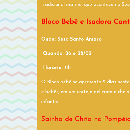
tradicional matinê, que acontece no Se
Bloco Bebê e Isadora Can
Onde: Sesc Santo Amaro
Quando: 26 e 28/02
Horário: 11h
O Bloco bebê se apresenta 2 dias neste
e bebês, em um cortejo delicado e cheio
infantis.
Sainha de Chita na Pompéi