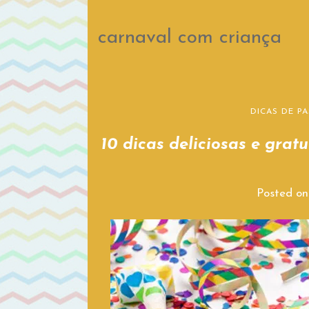
carnaval com criança
DICAS DE PA
10 dicas deliciosas e grat
Posted o