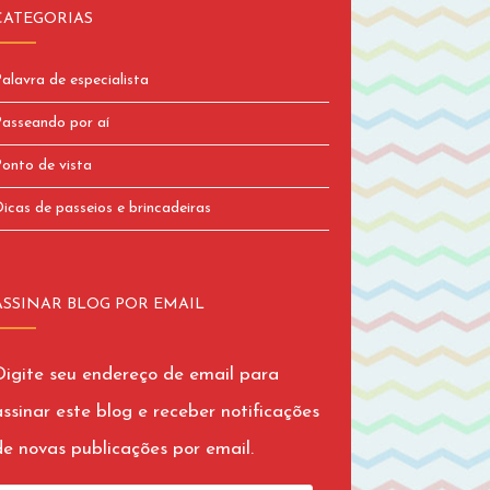
CATEGORIAS
alavra de especialista
asseando por aí
onto de vista
icas de passeios e brincadeiras
ASSINAR BLOG POR EMAIL
Digite seu endereço de email para
assinar este blog e receber notificações
de novas publicações por email.