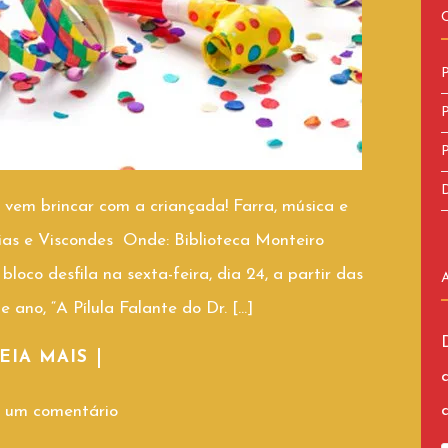
P
P
P
D
vem brincar com a criançada! Farra, música e
lias e Viscondes Onde: Biblioteca Monteiro
oco desfila na sexta-feira, dia 24, a partir das
 ano, “A Pílula Falante do Dr. […]
EIA MAIS
 um comentário