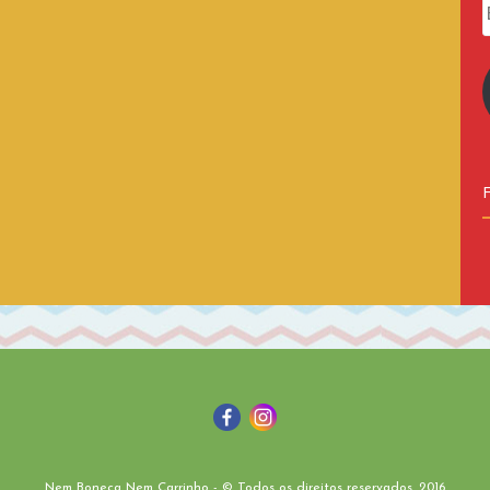
Nem Boneca Nem Carrinho - © Todos os direitos reservados. 2016