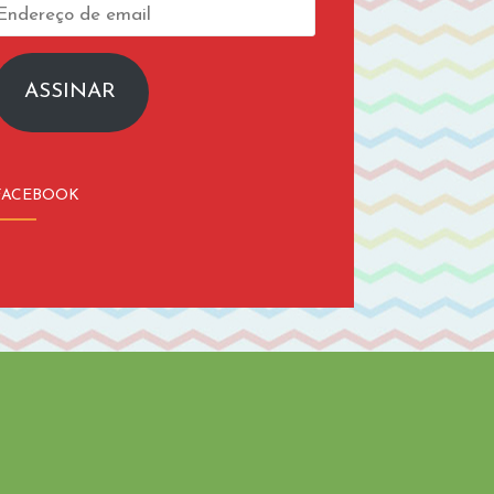
Endereço
de
email
ASSINAR
FACEBOOK