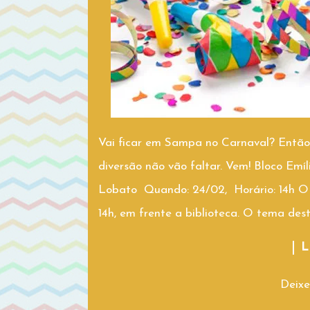
Vai ficar em Sampa no Carnaval? Então 
diversão não vão faltar. Vem! Bloco Emí
Lobato Quando: 24/02, Horário: 14h O bl
14h, em frente a biblioteca. O tema deste
L
Deixe