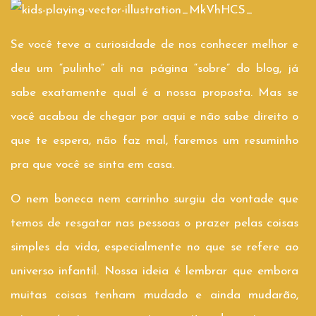
Se você teve a curiosidade de nos conhecer melhor e
deu um “pulinho” ali na página “sobre” do blog, já
sabe exatamente qual é a nossa proposta. Mas se
você acabou de chegar por aqui e não sabe direito o
que te espera, não faz mal, faremos um resuminho
pra que você se sinta em casa.
O nem boneca nem carrinho surgiu da vontade que
temos de resgatar nas pessoas o prazer pelas coisas
simples da vida, especialmente no que se refere ao
universo infantil. Nossa ideia é lembrar que embora
muitas coisas tenham mudado e ainda mudarão,