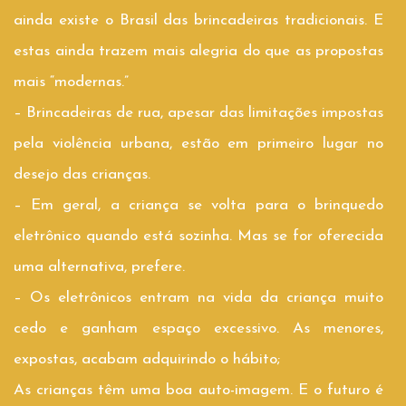
ainda existe o Brasil das brincadeiras tradicionais. E
estas ainda trazem mais alegria do que as propostas
mais “modernas.”
– Brincadeiras de rua, apesar das limitações impostas
pela violência urbana, estão em primeiro lugar no
desejo das crianças.
– Em geral, a criança se volta para o brinquedo
eletrônico quando está sozinha. Mas se for oferecida
uma alternativa, prefere.
– Os eletrônicos entram na vida da criança muito
cedo e ganham espaço excessivo. As menores,
expostas, acabam adquirindo o hábito;
As crianças têm uma boa auto-imagem. E o futuro é