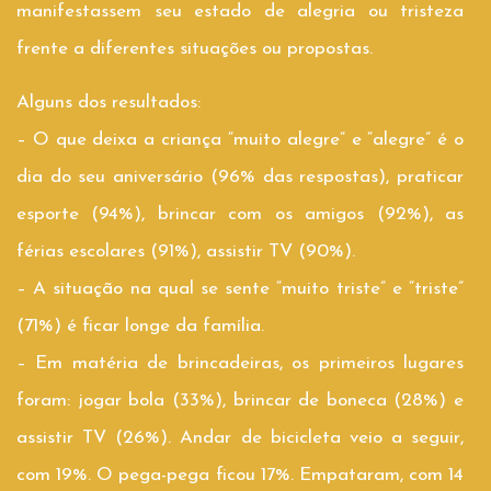
manifestassem seu estado de alegria ou tristeza
frente a diferentes situações ou propostas.
Alguns dos resultados:
– O que deixa a criança “muito alegre” e “alegre” é o
dia do seu aniversário (96% das respostas), praticar
esporte (94%), brincar com os amigos (92%), as
férias escolares (91%), assistir TV (90%).
– A situação na qual se sente “muito triste” e “triste”
(71%) é ficar longe da família.
– Em matéria de brincadeiras, os primeiros lugares
foram: jogar bola (33%), brincar de boneca (28%) e
assistir TV (26%). Andar de bicicleta veio a seguir,
com 19%. O pega-pega ficou 17%. Empataram, com 14