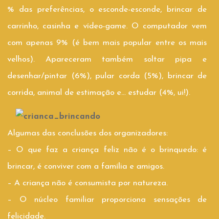
% das preferências, o esconde-esconde, brincar de
carrinho, casinha e vídeo-game. O computador vem
com apenas 9% (é bem mais popular entre os mais
velhos). Apareceram também soltar pipa e
desenhar/pintar (6%), pular corda (5%), brincar de
corrida, animal de estimação e… estudar (4%, ui!).
Algumas das conclusões dos organizadores:
– O que faz a criança feliz não é o brinquedo: é
brincar, é conviver com a família e amigos.
– A criança não é consumista por natureza.
– O núcleo familiar proporciona sensações de
felicidade.