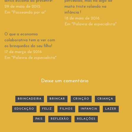
difícil escolha do presente!
percebido, mas há algo de
29 de maio de 2015
muito triste rolando na
Em "Passeando por aí"
infância !
18 de maio de 2016
Em "Palavra de especialista"
O que a economia
colaborativa tem a ver com
os brinquedos do seu filho!
17 de março de 2016
Em "Palavra de especialista"
Deixe um comentário
BRINCADEIRA
BRINCAR
CRIAÇÃO
CRIANÇA
EDUCAÇÃO
FELIZ
FILHOS
INFANCIA
LAZER
PAIS
REFLEXÃO
RELAÇÕES