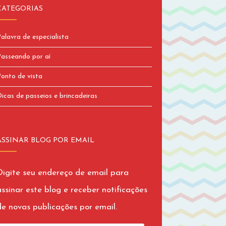
CATEGORIAS
alavra de especialista
asseando por aí
onto de vista
icas de passeios e brincadeiras
ASSINAR BLOG POR EMAIL
Digite seu endereço de email para
assinar este blog e receber notificações
de novas publicações por email.