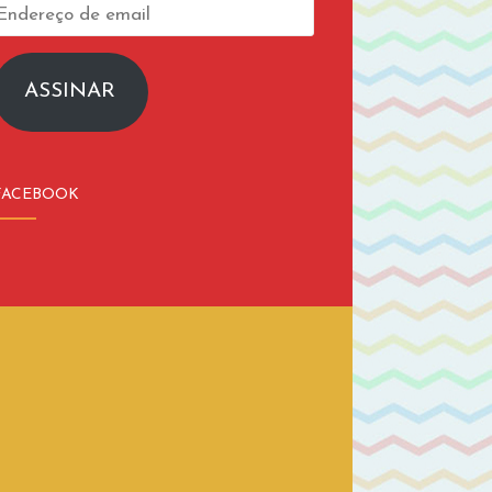
Endereço
de
email
ASSINAR
FACEBOOK