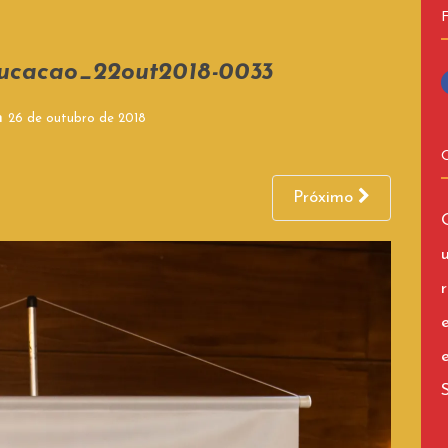
ucacao_22out2018-0033
n
26 de outubro de 2018
Próximo
r