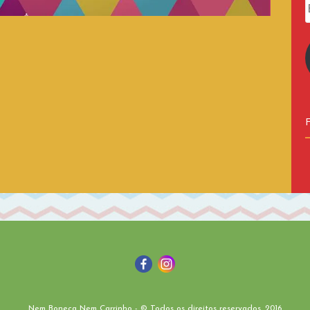
Nem Boneca Nem Carrinho - © Todos os direitos reservados. 2016