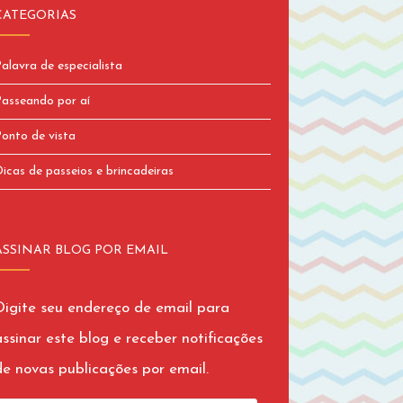
CATEGORIAS
alavra de especialista
asseando por aí
onto de vista
icas de passeios e brincadeiras
ASSINAR BLOG POR EMAIL
Digite seu endereço de email para
assinar este blog e receber notificações
de novas publicações por email.