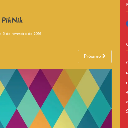
PikNik
on
3 de fevereiro de 2016
Próximo
r