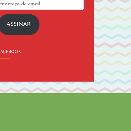
Endereço
de
email
ASSINAR
FACEBOOK