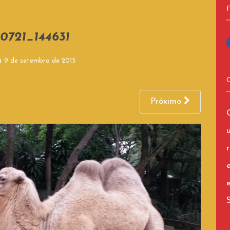
0721_144631
n
9 de setembro de 2015
Próximo
r