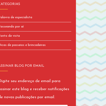
CATEGORIAS
alavra de especialista
asseando por aí
onto de vista
icas de passeios e brincadeiras
ASSINAR BLOG POR EMAIL
Digite seu endereço de email para
assinar este blog e receber notificações
de novas publicações por email.