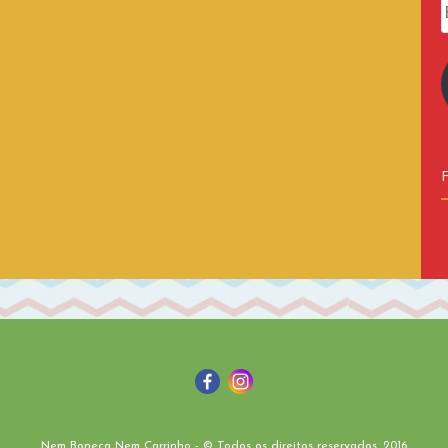
Nem Boneca Nem Carrinho - © Todos os direitos reservados. 2016