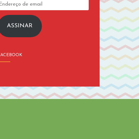
Endereço
de
email
ASSINAR
FACEBOOK