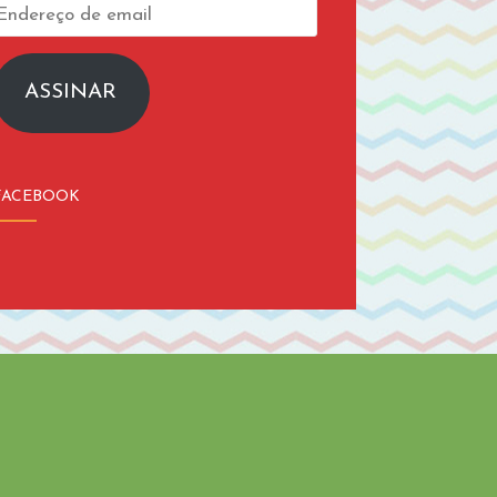
Endereço
de
email
ASSINAR
FACEBOOK