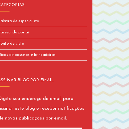
CATEGORIAS
alavra de especialista
asseando por aí
onto de vista
icas de passeios e brincadeiras
ASSINAR BLOG POR EMAIL
Digite seu endereço de email para
assinar este blog e receber notificações
de novas publicações por email.