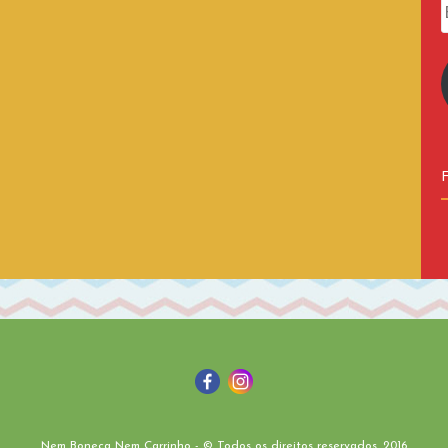
Nem Boneca Nem Carrinho - © Todos os direitos reservados. 2016