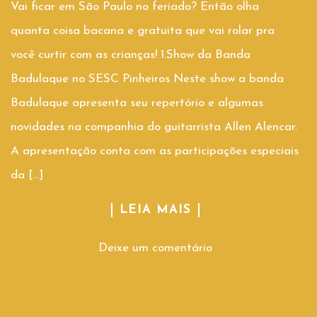
Vai ficar em São Paulo no feriado? Então olha
quanta coisa bacana e gratuita que vai rolar pra
você curtir com as crianças! 1.Show da Banda
Badulaque no SESC Pinheiros Neste show a banda
Badulaque apresenta seu repertório e algumas
novidades na companhia do guitarrista Allen Alencar.
A apresentação conta com as participações especiais
da […]
LEIA MAIS
Deixe um comentário