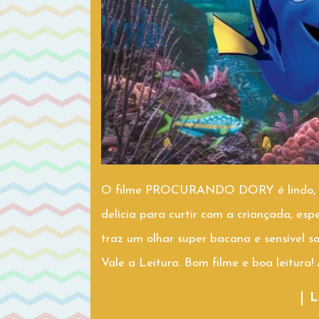
O filme PROCURANDO DORY é lindo, di
delícia para curtir com a criançada, es
traz um olhar super bacana e sensível 
Vale a Leitura. Bom filme e boa leitura
L