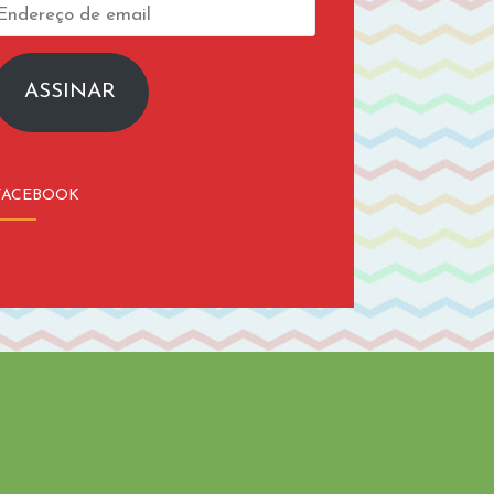
Endereço
de
email
ASSINAR
FACEBOOK