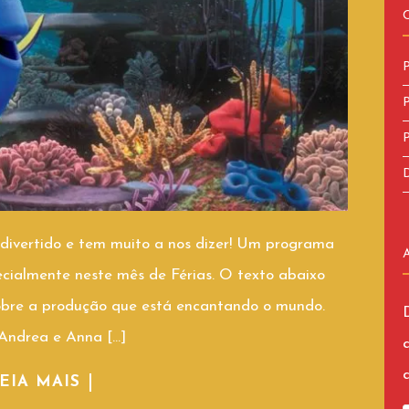
P
P
P
D
vertido e tem muito a nos dizer! Um programa
pecialmente neste mês de Férias. O texto abaixo
sobre a produção que está encantando o mundo.
! Andrea e Anna […]
EIA MAIS