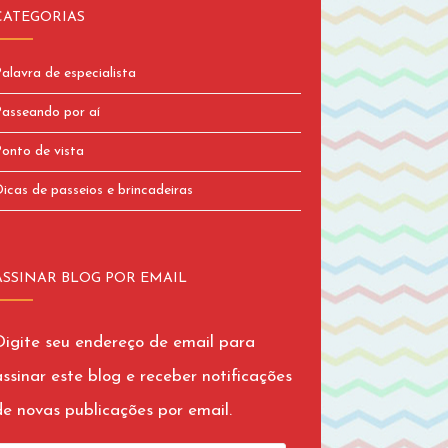
CATEGORIAS
alavra de especialista
asseando por aí
onto de vista
icas de passeios e brincadeiras
ASSINAR BLOG POR EMAIL
Digite seu endereço de email para
assinar este blog e receber notificações
de novas publicações por email.